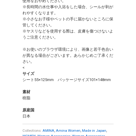
使用をおやめください。
※長時間の水仕事や入浴をした場合、シールが剥が
れやすくなります。
※小さなお子様やペットの手に届かないところに保
管してください。
※ヤスリなどを使用する際は、皮膚を傷つけないよ
うご注意ください。
※お使いのブラウザ環境により、画像と若干色合い
が異なる場合がございます。あらかじめご了承くだ
さい。
<
サイズ
シート55×125mm パッケージサイズ101×148mm
素材
樹脂
原産国
日本
Collections:
AMINA
,
Amina Women
,
Made in Japan
,
WOMEN
,
Women Accessories
,
Women Accessories