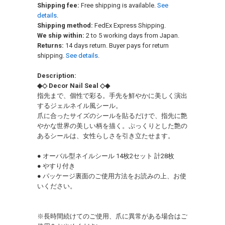
Shipping fee:
Free shipping is available.
See
details
.
Shipping method:
FedEx Express Shipping.
We ship within:
2 to 5 working days from Japan.
Returns:
14 days return. Buyer pays for return
shipping.
See details
.
Description:
◆◇ Decor Nail Seal ◇◆
指先まで、個性で彩る。手先を鮮やかに美しく演出
するジェルネイル風シール。
爪に合ったサイズのシールを貼るだけで、指先に艶
やかな世界の美しい柄を描く。ぷっくりとした艶の
あるシールは、女性らしさを引き立たせます。
● オーバル型ネイルシール 14枚2セット 計28枚
● やすり付き
● パッケージ裏面のご使用方法をお読みの上、お使
いください。
※長時間続けてのご使用、爪に異常がある場合はご