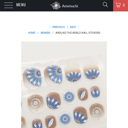
MENU
0
PREVIOUS
|
NEXT
HOME
/
WOMEN
/
AROUND THE WORLD NAIL STICKERS